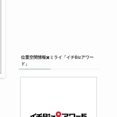
位置空間情報✖️ミライ「イチBizアワー
ド」