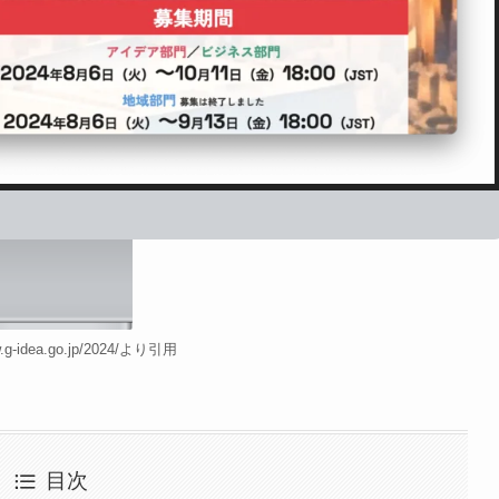
w.g-idea.go.jp/2024/より引用
目次