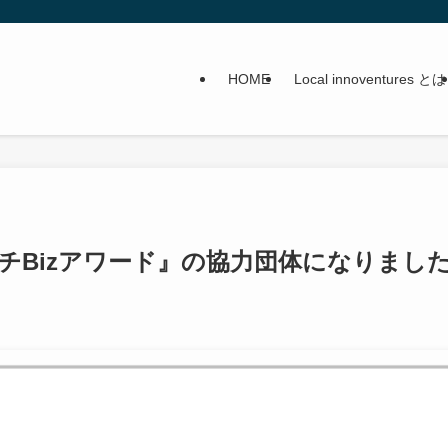
HOME
Local innoventures とは
es が『イチBizアワード』の協力団体になりまし