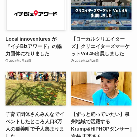
Local innoventures が
【ローカルクリエイター
『イチBizアワード』の協
ズ】クリエイターズマーケ
力団体になりました
ットVol.45出展しました
2024年9月14日
2021年12月25日
子育て団体さんみんなでイ
【ずっと踊っていたい】泉
ベントしたところ人口3万
州地域で活躍する
人の稲美町で千人集まりま
Krump&HIPHOPダンサー |
した
岩井 未来さん