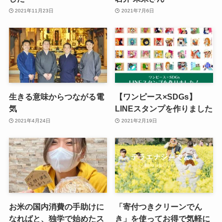
2021年11月23日
2021年7月6日
生きる意味からつながる電
【ワンピース×SDGs】
気
LINEスタンプを作りました
2021年4月24日
2021年2月19日
お米の国内消費の手助けに
「寄付つきクリーンでん
なればと、独学で始めたス
き」を使ってお得で気軽に